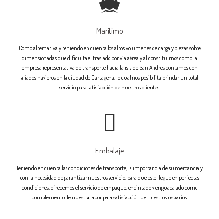
Maritimo
Como alternativa y teniendo en cuenta los altos volumenes de carga y piezas sobre
dimensionadas que dificulta el traslado por vía aérea y al constituirnos como la
empresa representativa de transporte hacia la isla de San Andrés contamos con
aliados navieros en la ciudad de Cartagena, lo cual nos posibilita brindar un total
servicio para satisfacción de nuestros clientes.
Embalaje
Teniendo en cuenta las condiciones de transporte, la importancia de su mercancia y
con la necesidad de garantizar nuestros servicio, para que este llegue en perfectas
condiciones, ofrecemos el servicio de empaque, encintado y enguacalado como
complemento de nuestra labor para satisfacción de nuestros usuarios.