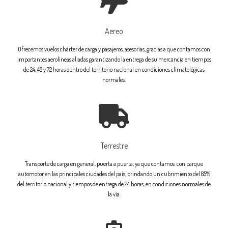
Aereo
Ofrecemos vuelos chárter de carga y pasajeros, asesorías, gracias a que contamos con
importantes aerolíneas aliadas garantizando la entrega de su mercancia en tiempos
de 24, 48 y 72 horas dentro del territorio nacional en condiciones climatológicas
normales.
Terrestre
Transporte de carga en general, puerta a puerta, ya que contamos con parque
automotor en las principales ciudades del país, brindando un cubrimiento del 85%
del territorio nacional y tiempos de entrega de 24 horas, en condiciones normales de
la vía.