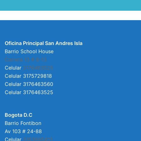
Oficina Principal San Andres Isla
Barrio School House
Carrera 13 # 8-13
Celular
3176463525
Celular 3175729818
Celular 3176463560
Celular 3176463525
Bogota D.C
Barrio Fontibon
Av 103 # 24-88
Celular
3163895401