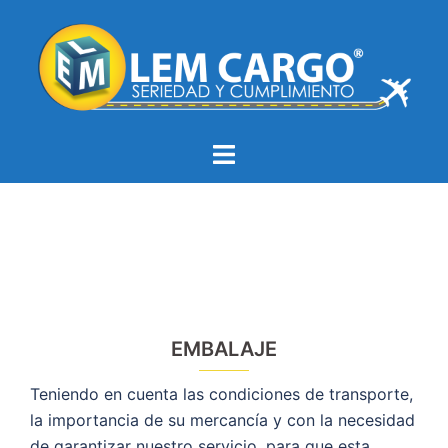
Saltar
al
contenido
Alternar
menú
EMBALAJE
Teniendo en cuenta las condiciones de transporte,
la importancia de su mercancía y con la necesidad
de garantizar nuestro servicio, para que esta