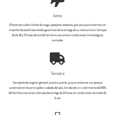
Aereo
Ofrecemos vuelos chárter de carga y pasajeros, asesorías, gracias a que contamos con
importantes aerolíneas aliadas garantizando la entrega de su mercancia en tiempos
de 24, 48 y 72 horas dentro del territorio nacional en condiciones climatológicas
normales.
Terrestre
Transporte de carga en general, puerta a puerta, ya que contamos con parque
automotor en las principales ciudades del país, brindando un cubrimiento del 85%
del territorio nacional y tiempos de entrega de 24 horas, en condiciones normales de
la vía.