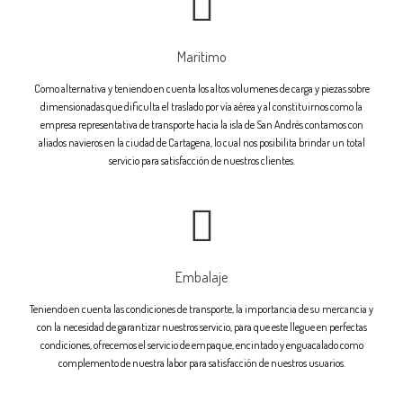
Maritimo
Como alternativa y teniendo en cuenta los altos volumenes de carga y piezas sobre
dimensionadas que dificulta el traslado por vía aérea y al constituirnos como la
empresa representativa de transporte hacia la isla de San Andrés contamos con
aliados navieros en la ciudad de Cartagena, lo cual nos posibilita brindar un total
servicio para satisfacción de nuestros clientes.
Embalaje
Teniendo en cuenta las condiciones de transporte, la importancia de su mercancia y
con la necesidad de garantizar nuestros servicio, para que este llegue en perfectas
condiciones, ofrecemos el servicio de empaque, encintado y enguacalado como
complemento de nuestra labor para satisfacción de nuestros usuarios.