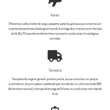
Aereo
Ofrecemos vuelos chárter de carga y pasajeros, asesorías, gracias a que contamos con
importantes aerolíneas aliadas garantizando la entrega de su mercancia en tiempos
de 24, 48 y 72 horas dentro del territorio nacional en condiciones climatológicas
normales.
Terrestre
Transporte de carga en general, puerta a puerta, ya que contamos con parque
automotor en las principales ciudades del país, brindando un cubrimiento del 85%
del territorio nacional y tiempos de entrega de 24 horas, en condiciones normales de
la vía.