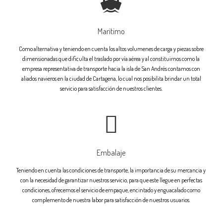
Maritimo
Como alternativa y teniendo en cuenta los altos volumenes de carga y piezas sobre
dimensionadas que dificulta el traslado por vía aérea y al constituirnos como la
empresa representativa de transporte hacia la isla de San Andrés contamos con
aliados navieros en la ciudad de Cartagena, lo cual nos posibilita brindar un total
servicio para satisfacción de nuestros clientes.
Embalaje
Teniendo en cuenta las condiciones de transporte, la importancia de su mercancia y
con la necesidad de garantizar nuestros servicio, para que este llegue en perfectas
condiciones, ofrecemos el servicio de empaque, encintado y enguacalado como
complemento de nuestra labor para satisfacción de nuestros usuarios.