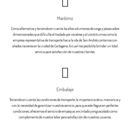
Maritimo
Como alternativa y teniendo en cuenta los altos volumenes de carga y piezas sobre
dimensionadas que dificulta el traslado por vía aérea y al constituirnos como la
empresa representativa de transporte hacia la isla de San Andrés contamos con
aliados navieros en la ciudad de Cartagena, lo cual nos posibilita brindar un total
servicio para satisfacción de nuestros clientes.
Embalaje
Teniendo en cuenta las condiciones de transporte, la importancia de su mercancia y
con la necesidad de garantizar nuestros servicio, para que este llegue en perfectas
condiciones, ofrecemos el servicio de empaque, encintado y enguacalado como
complemento de nuestra labor para satisfacción de nuestros usuarios.