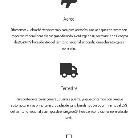
Aereo
Ofrecemos vuelos chárter de carga y pasajeros, asesorías, gracias a que contamos con
importantes aerolíneas aliadas garantizando la entrega de su mercancia en tiempos
de 24, 48 y 72 horas dentro del territorio nacional en condiciones climatológicas
normales.
Terrestre
Transporte de carga en general, puerta a puerta, ya que contamos con parque
automotor en las principales ciudades del país, brindando un cubrimiento del 85%
del territorio nacional y tiempos de entrega de 24 horas, en condiciones normales de
la vía.