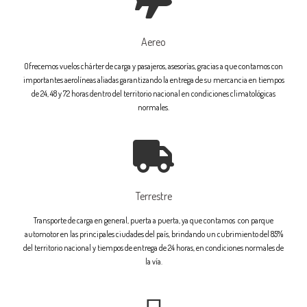
Aereo
Ofrecemos vuelos chárter de carga y pasajeros, asesorías, gracias a que contamos con
importantes aerolíneas aliadas garantizando la entrega de su mercancia en tiempos
de 24, 48 y 72 horas dentro del territorio nacional en condiciones climatológicas
normales.
Terrestre
Transporte de carga en general, puerta a puerta, ya que contamos con parque
automotor en las principales ciudades del país, brindando un cubrimiento del 85%
del territorio nacional y tiempos de entrega de 24 horas, en condiciones normales de
la vía.