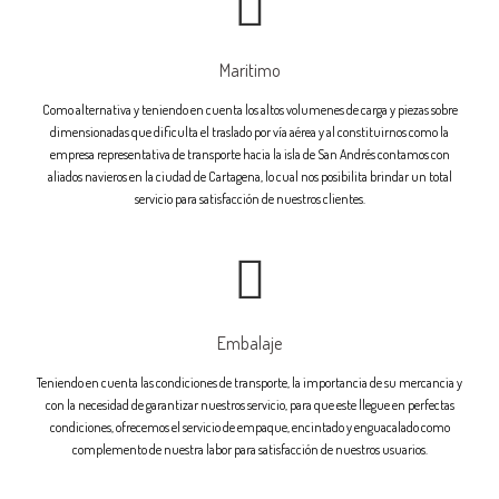
Maritimo
Como alternativa y teniendo en cuenta los altos volumenes de carga y piezas sobre
dimensionadas que dificulta el traslado por vía aérea y al constituirnos como la
empresa representativa de transporte hacia la isla de San Andrés contamos con
aliados navieros en la ciudad de Cartagena, lo cual nos posibilita brindar un total
servicio para satisfacción de nuestros clientes.
Embalaje
Teniendo en cuenta las condiciones de transporte, la importancia de su mercancia y
con la necesidad de garantizar nuestros servicio, para que este llegue en perfectas
condiciones, ofrecemos el servicio de empaque, encintado y enguacalado como
complemento de nuestra labor para satisfacción de nuestros usuarios.