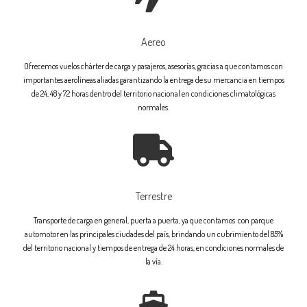
Aereo
Ofrecemos vuelos chárter de carga y pasajeros, asesorías, gracias a que contamos con
importantes aerolíneas aliadas garantizando la entrega de su mercancia en tiempos
de 24, 48 y 72 horas dentro del territorio nacional en condiciones climatológicas
normales.
Terrestre
Transporte de carga en general, puerta a puerta, ya que contamos con parque
automotor en las principales ciudades del país, brindando un cubrimiento del 85%
del territorio nacional y tiempos de entrega de 24 horas, en condiciones normales de
la vía.