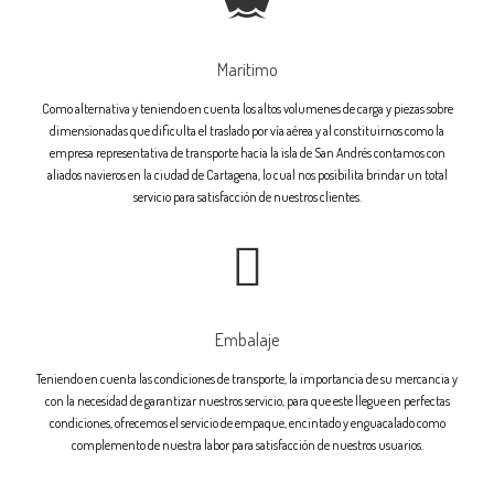
Maritimo
Como alternativa y teniendo en cuenta los altos volumenes de carga y piezas sobre
dimensionadas que dificulta el traslado por vía aérea y al constituirnos como la
empresa representativa de transporte hacia la isla de San Andrés contamos con
aliados navieros en la ciudad de Cartagena, lo cual nos posibilita brindar un total
servicio para satisfacción de nuestros clientes.
Embalaje
Teniendo en cuenta las condiciones de transporte, la importancia de su mercancia y
con la necesidad de garantizar nuestros servicio, para que este llegue en perfectas
condiciones, ofrecemos el servicio de empaque, encintado y enguacalado como
complemento de nuestra labor para satisfacción de nuestros usuarios.