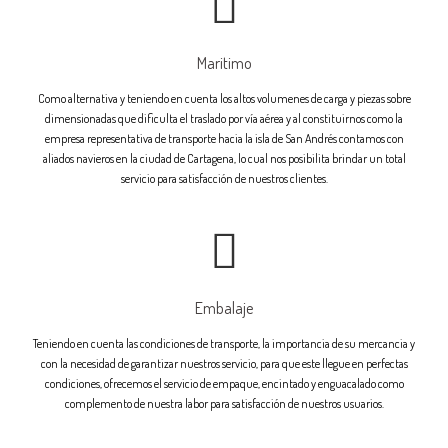
Maritimo
Como alternativa y teniendo en cuenta los altos volumenes de carga y piezas sobre
dimensionadas que dificulta el traslado por vía aérea y al constituirnos como la
empresa representativa de transporte hacia la isla de San Andrés contamos con
aliados navieros en la ciudad de Cartagena, lo cual nos posibilita brindar un total
servicio para satisfacción de nuestros clientes.
Embalaje
Teniendo en cuenta las condiciones de transporte, la importancia de su mercancia y
con la necesidad de garantizar nuestros servicio, para que este llegue en perfectas
condiciones, ofrecemos el servicio de empaque, encintado y enguacalado como
complemento de nuestra labor para satisfacción de nuestros usuarios.