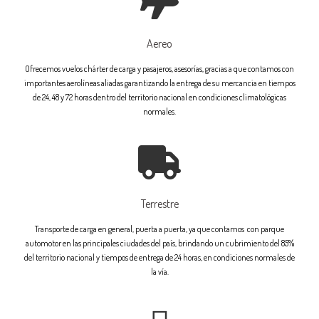
Aereo
Ofrecemos vuelos chárter de carga y pasajeros, asesorías, gracias a que contamos con
importantes aerolíneas aliadas garantizando la entrega de su mercancia en tiempos
de 24, 48 y 72 horas dentro del territorio nacional en condiciones climatológicas
normales.
Terrestre
Transporte de carga en general, puerta a puerta, ya que contamos con parque
automotor en las principales ciudades del país, brindando un cubrimiento del 85%
del territorio nacional y tiempos de entrega de 24 horas, en condiciones normales de
la vía.