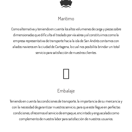
Maritimo
Como alternativa y teniendo en cuenta los altos volumenes de carga y piezas sobre
dimensionadas que dificulta el traslado por vía aérea y al constituirnos como la
empresa representativa de transporte hacia la isla de San Andrés contamos con
aliados navieros en la ciudad de Cartagena, lo cual nos posibilita brindar un total
servicio para satisfacción de nuestros clientes.
Embalaje
Teniendo en cuenta las condiciones de transporte, la importancia de su mercancia y
con la necesidad de garantizar nuestros servicio, para que este llegue en perfectas
condiciones, ofrecemos el servicio de empaque, encintado y enguacalado como
complemento de nuestra labor para satisfacción de nuestros usuarios.