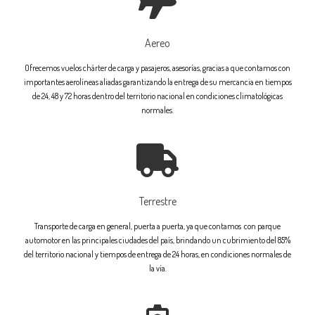
Aereo
Ofrecemos vuelos chárter de carga y pasajeros, asesorías, gracias a que contamos con
importantes aerolíneas aliadas garantizando la entrega de su mercancia en tiempos
de 24, 48 y 72 horas dentro del territorio nacional en condiciones climatológicas
normales.
Terrestre
Transporte de carga en general, puerta a puerta, ya que contamos con parque
automotor en las principales ciudades del país, brindando un cubrimiento del 85%
del territorio nacional y tiempos de entrega de 24 horas, en condiciones normales de
la vía.