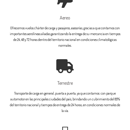
Aereo
Ofrecemos vuelos chárter de carga y pasajeros, asesorías, gracias a que contamos con
importantes aerolíneas aliadas garantizando la entrega de su mercancia en tiempos
de 24, 48 y 72 horas dentro del territorio nacional en condiciones climatológicas
normales.
Terrestre
Transporte de carga en general, puerta a puerta, ya que contamos con parque
automotor en las principales ciudades del país, brindando un cubrimiento del 85%
del territorio nacional y tiempos de entrega de 24 horas, en condiciones normales de
la vía.