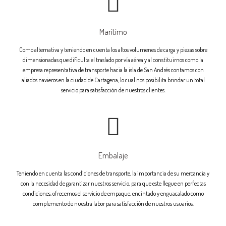
Maritimo
Como alternativa y teniendo en cuenta los altos volumenes de carga y piezas sobre
dimensionadas que dificulta el traslado por vía aérea y al constituirnos como la
empresa representativa de transporte hacia la isla de San Andrés contamos con
aliados navieros en la ciudad de Cartagena, lo cual nos posibilita brindar un total
servicio para satisfacción de nuestros clientes.
Embalaje
Teniendo en cuenta las condiciones de transporte, la importancia de su mercancia y
con la necesidad de garantizar nuestros servicio, para que este llegue en perfectas
condiciones, ofrecemos el servicio de empaque, encintado y enguacalado como
complemento de nuestra labor para satisfacción de nuestros usuarios.